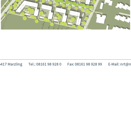
5417 Marzling
Tel.:
08161 98 928 0
Fax: 08161 98 928 99
E-Mail:
nrt@nr