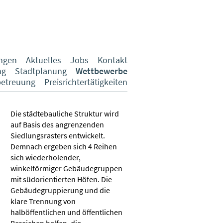
ungen
Aktuelles
Jobs
Kontakt
ng
Stadtplanung
Wettbewerbe
etreuung
Preisrichtertätigkeiten
Die städtebauliche Struktur wird
auf Basis des angrenzenden
Siedlungsrasters entwickelt.
Demnach ergeben sich 4 Reihen
sich wiederholender,
winkelförmiger Gebäudegruppen
mit südorientierten Höfen. Die
Gebäudegruppierung und die
klare Trennung von
halböffentlichen und öffentlichen